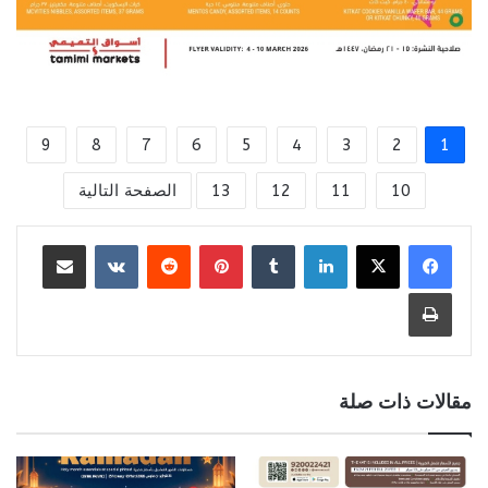
9
8
7
6
5
4
3
2
1
10
11
12
13
الصفحة التالية
لينكدإن
بينتيريست
مشاركة عبر البريد
طباعة
مقالات ذات صلة