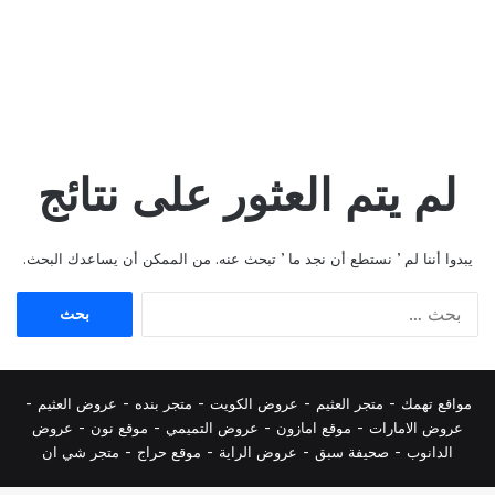
لم يتم العثور على نتائج
يبدوا أننا لم ’ نستطع أن نجد ما ’ تبحث عنه. من الممكن أن يساعدك البحث.
البحث
عن:
مواقع تهمك -
متجر العثيم
-
عروض الكويت
-
متجر بنده
-
عروض العثيم
-
عروض الامارات
-
موقع امازون
-
عروض التميمي
-
م
وقع نون
-
عروض
الدانوب
-
صحيفة سبق
-
عروض الراية
-
موقع حراج
-
متجر شي ان