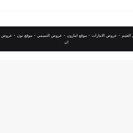
لعثيم
-
عروض الامارات
-
موقع امازون
-
عروض التميمي
-
م
وقع نون
-
عروض ا
ان