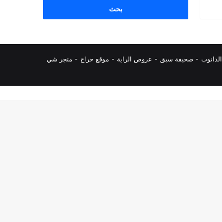
البحث
عن:
لدانوب
-
صحيفة سبق
-
عروض الراية
-
موقع حراج
-
متجر شي