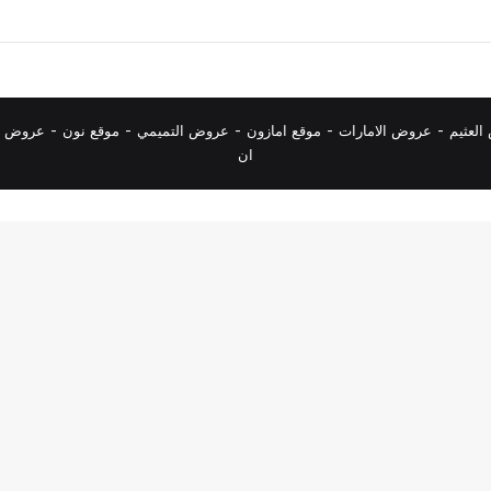
لعثيم
-
عروض الامارات
-
موقع امازون
-
عروض التميمي
-
م
وقع نون
-
عروض ا
ان