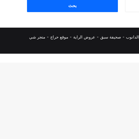
البحث
عن:
لدانوب
-
صحيفة سبق
-
عروض الراية
-
موقع حراج
-
متجر شي