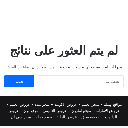
لم يتم العثور على نتائج
يبدوا أننا لم ’ نستطع أن نجد ما ’ تبحث عنه. من الممكن أن يساعدك البحث.
البحث
عن:
مواقع تهمك -
متجر العثيم
-
عروض الكويت
-
متجر بنده
-
عروض العثيم
-
عروض الامارات
-
موقع امازون
-
عروض التميمي
-
م
وقع نون
-
عروض
الدانوب
-
صحيفة سبق
-
عروض الراية
-
موقع حراج
-
متجر شي ان