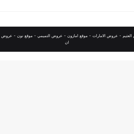
لعثيم
-
عروض الامارات
-
موقع امازون
-
عروض التميمي
-
م
وقع نون
-
عروض ا
ان