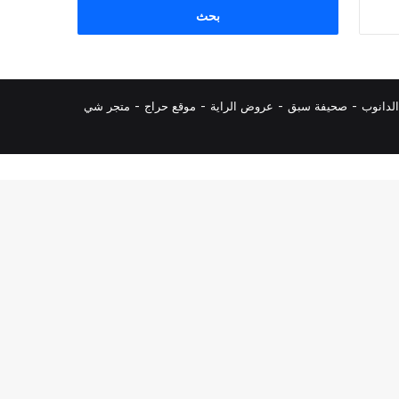
البحث
عن:
لدانوب
-
صحيفة سبق
-
عروض الراية
-
موقع حراج
-
متجر شي