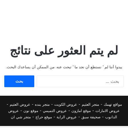
لم يتم العثور على نتائج
يبدوا أننا لم ’ نستطع أن نجد ما ’ تبحث عنه. من الممكن أن يساعدك البحث.
البحث
عن:
مواقع تهمك -
متجر العثيم
-
عروض الكويت
-
متجر بنده
-
عروض العثيم
-
عروض الامارات
-
موقع امازون
-
عروض التميمي
-
م
وقع نون
-
عروض
الدانوب
-
صحيفة سبق
-
عروض الراية
-
موقع حراج
-
متجر شي ان