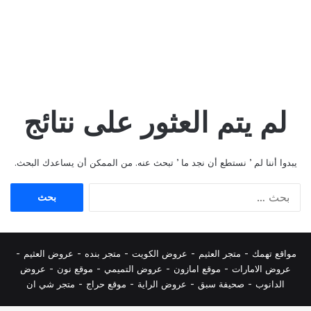
لم يتم العثور على نتائج
يبدوا أننا لم ’ نستطع أن نجد ما ’ تبحث عنه. من الممكن أن يساعدك البحث.
البحث
عن:
مواقع تهمك -
متجر العثيم
-
عروض الكويت
-
متجر بنده
-
عروض العثيم
-
عروض الامارات
-
موقع امازون
-
عروض التميمي
-
م
وقع نون
-
عروض
الدانوب
-
صحيفة سبق
-
عروض الراية
-
موقع حراج
-
متجر شي ان