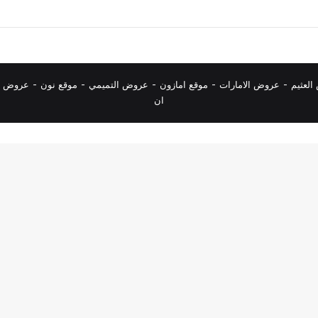
لعثيم
-
عروض الامارات
-
موقع امازون
-
عروض التميمي
-
م
وقع نون
-
عروض ا
ان