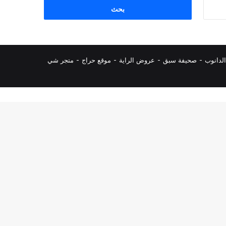
البحث
عن:
لدانوب
-
صحيفة سبق
-
عروض الراية
-
موقع حراج
-
متجر شي