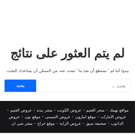
لم يتم العثور على نتائج
يبدوا أننا لم ’ نستطع أن نجد ما ’ تبحث عنه. من الممكن أن يساعدك البحث.
البحث
عن:
مواقع تهمك -
متجر العثيم
-
عروض الكويت
-
متجر بنده
-
عروض العثيم
-
عروض الامارات
-
موقع امازون
-
عروض التميمي
-
م
وقع نون
-
عروض
الدانوب
-
صحيفة سبق
-
عروض الراية
-
موقع حراج
-
متجر شي ان