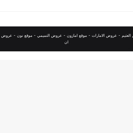
لعثيم
-
عروض الامارات
-
موقع امازون
-
عروض التميمي
-
م
وقع نون
-
عروض ا
ان