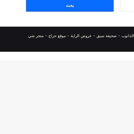
البحث
عن:
لدانوب
-
صحيفة سبق
-
عروض الراية
-
موقع حراج
-
متجر شي