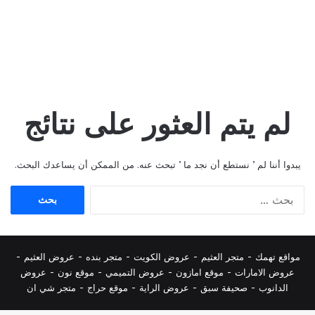
لم يتم العثور على نتائج
يبدوا أننا لم ’ نستطع أن نجد ما ’ تبحث عنه. من الممكن أن يساعدك البحث.
البحث
عن:
مواقع تهمك -
متجر العثيم
-
عروض الكويت
-
متجر بنده
-
عروض العثيم
-
عروض الامارات
-
موقع امازون
-
عروض التميمي
-
م
وقع نون
-
عروض
الدانوب
-
صحيفة سبق
-
عروض الراية
-
موقع حراج
-
متجر شي ان