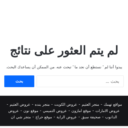
لم يتم العثور على نتائج
يبدوا أننا لم ’ نستطع أن نجد ما ’ تبحث عنه. من الممكن أن يساعدك البحث.
البحث
عن:
مواقع تهمك -
متجر العثيم
-
عروض الكويت
-
متجر بنده
-
عروض العثيم
-
عروض الامارات
-
موقع امازون
-
عروض التميمي
-
م
وقع نون
-
عروض
الدانوب
-
صحيفة سبق
-
عروض الراية
-
موقع حراج
-
متجر شي ان