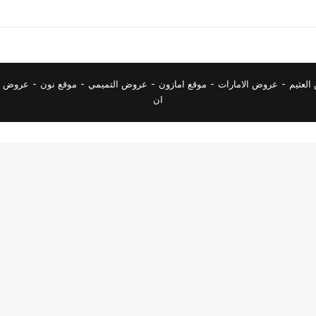
لعثيم
-
عروض الامارات
-
موقع امازون
-
عروض التميمي
-
م
وقع نون
-
عروض ا
ان