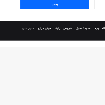
البحث
عن:
لدانوب
-
صحيفة سبق
-
عروض الراية
-
موقع حراج
-
متجر شي