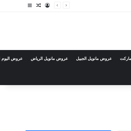
تسجيل الدخول
مقال عشوائي
إضافة عمود جا
ماركت
عروض مانويل الجبيل
عروض مانويل الرياض
عروض اليوم ا