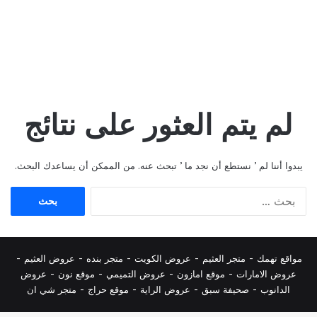
لم يتم العثور على نتائج
يبدوا أننا لم ’ نستطع أن نجد ما ’ تبحث عنه. من الممكن أن يساعدك البحث.
البحث
عن:
مواقع تهمك -
متجر العثيم
-
عروض الكويت
-
متجر بنده
-
عروض العثيم
-
عروض الامارات
-
موقع امازون
-
عروض التميمي
-
م
وقع نون
-
عروض
الدانوب
-
صحيفة سبق
-
عروض الراية
-
موقع حراج
-
متجر شي ان