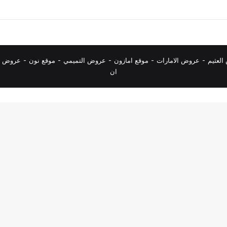
لعثيم
-
عروض الامارات
-
موقع امازون
-
عروض التميمي
-
م
وقع نون
-
عروض ا
ان