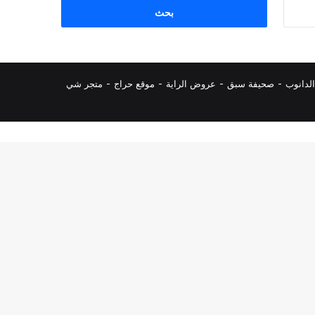
البحث
عن:
لدانوب
-
صحيفة سبق
-
عروض الراية
-
موقع حراج
-
متجر شي