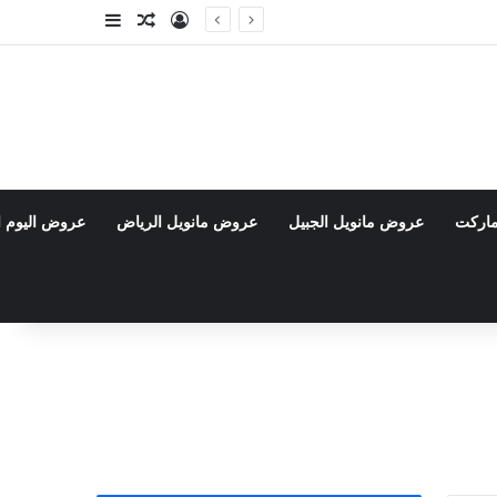
تسجيل الدخول
مقال عشوائي
إضافة عمود جا
ماركت
عروض مانويل الجبيل
عروض مانويل الرياض
عروض اليوم ا