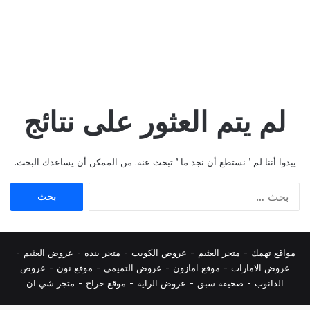
لم يتم العثور على نتائج
يبدوا أننا لم ’ نستطع أن نجد ما ’ تبحث عنه. من الممكن أن يساعدك البحث.
البحث
عن:
مواقع تهمك -
متجر العثيم
-
عروض الكويت
-
متجر بنده
-
عروض العثيم
-
عروض الامارات
-
موقع امازون
-
عروض التميمي
-
م
وقع نون
-
عروض
الدانوب
-
صحيفة سبق
-
عروض الراية
-
موقع حراج
-
متجر شي ان