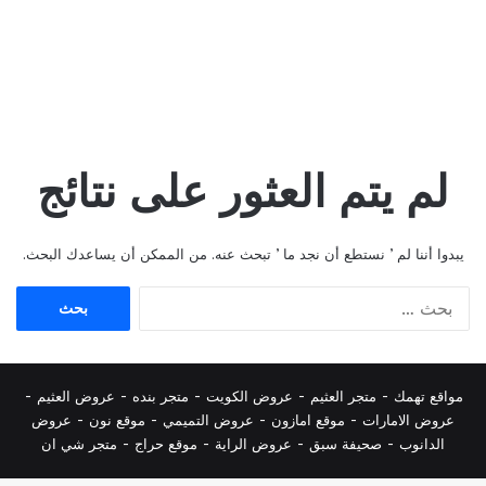
لم يتم العثور على نتائج
يبدوا أننا لم ’ نستطع أن نجد ما ’ تبحث عنه. من الممكن أن يساعدك البحث.
البحث
عن:
مواقع تهمك -
متجر العثيم
-
عروض الكويت
-
متجر بنده
-
عروض العثيم
-
عروض الامارات
-
موقع امازون
-
عروض التميمي
-
م
وقع نون
-
عروض
الدانوب
-
صحيفة سبق
-
عروض الراية
-
موقع حراج
-
متجر شي ان