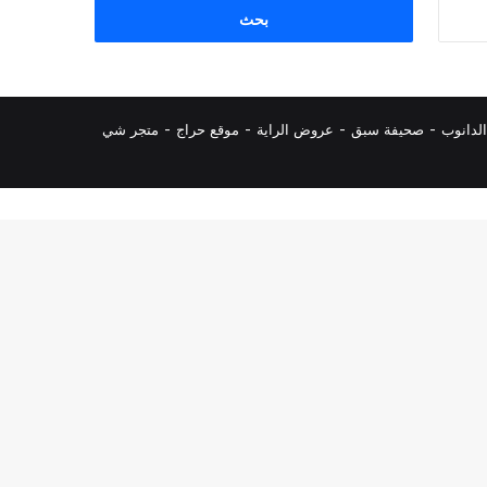
البحث
عن:
لدانوب
-
صحيفة سبق
-
عروض الراية
-
موقع حراج
-
متجر شي