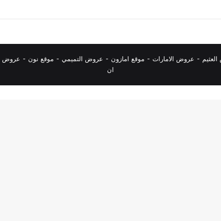
لعثيم
-
عروض الامارات
-
موقع امازون
-
عروض التميمي
-
م
وقع نون
-
عروض ا
ان