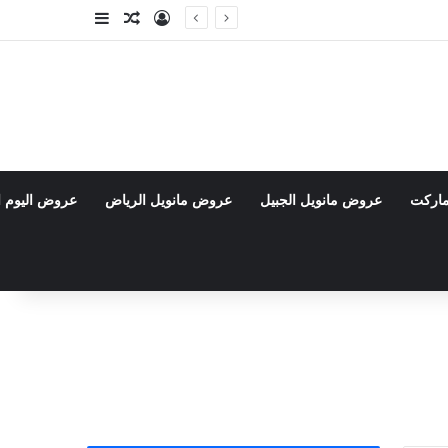
تسجيل الدخول
مقال عشوائي
إضافة عمود جا
ماركت
عروض مانويل الجبيل
عروض مانويل الرياض
عروض اليوم ا