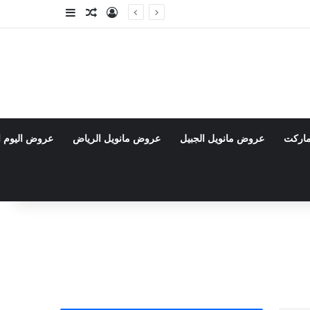
تسجيل الدخول
مقال عشوائي
إضافة عمود جا
ماركت
عروض مانويل الجبيل
عروض مانويل الرياض
عروض اليوم ا