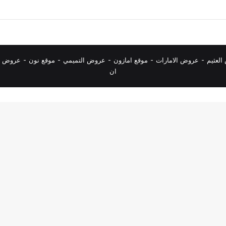
لعثيم
-
عروض الامارات
-
موقع امازون
-
عروض التميمي
-
م
وقع نون
-
عروض ا
ان