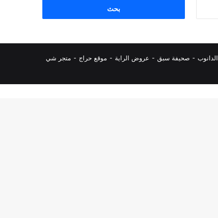
البحث
عن:
لدانوب
-
صحيفة سبق
-
عروض الراية
-
موقع حراج
-
متجر شي