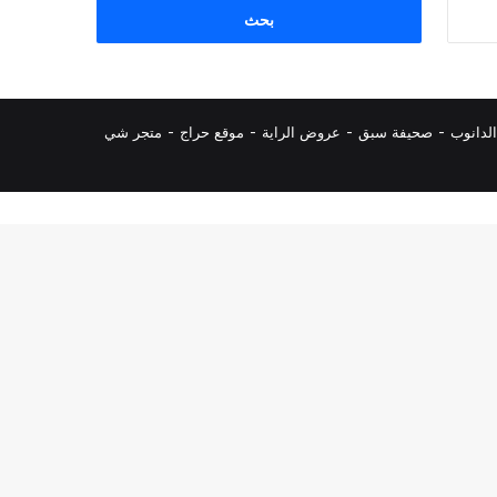
البحث
عن:
لدانوب
-
صحيفة سبق
-
عروض الراية
-
موقع حراج
-
متجر شي