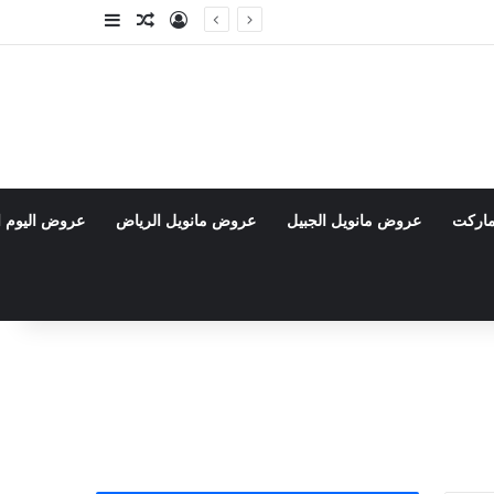
تسجيل الدخول
مقال عشوائي
إضافة عمود جا
ماركت
عروض مانويل الجبيل
عروض مانويل الرياض
عروض اليوم ا