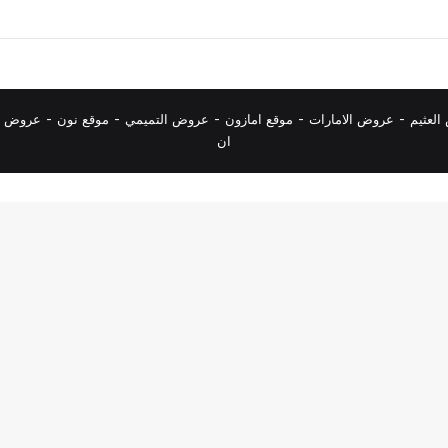
لعثيم
-
عروض الامارات
-
موقع امازون
-
عروض التميمي
-
م
وقع نون
-
عروض ا
ان