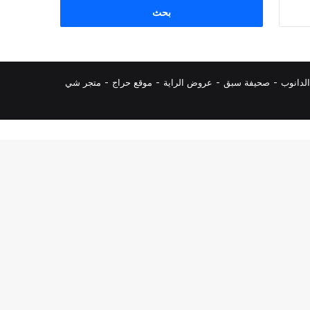
البحث
عن:
لدانوب
-
صحيفة سبق
-
عروض الراية
-
موقع حراج
-
متجر شي