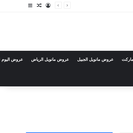
تسجيل الدخول
مقال عشوائي
إضافة عمود جا
ماركت
عروض مانويل الجبيل
عروض مانويل الرياض
عروض اليوم ا