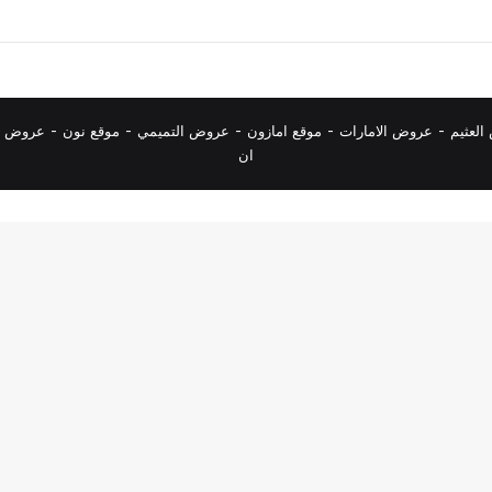
لعثيم
-
عروض الامارات
-
موقع امازون
-
عروض التميمي
-
م
وقع نون
-
عروض ا
ان