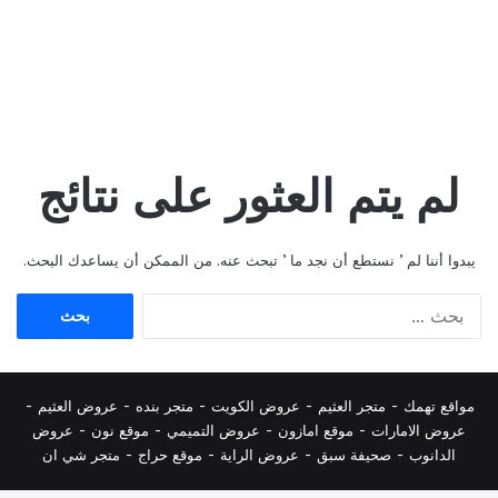
لم يتم العثور على نتائج
يبدوا أننا لم ’ نستطع أن نجد ما ’ تبحث عنه. من الممكن أن يساعدك البحث.
البحث
عن:
مواقع تهمك -
متجر العثيم
-
عروض الكويت
-
متجر بنده
-
عروض العثيم
-
عروض الامارات
-
موقع امازون
-
عروض التميمي
-
م
وقع نون
-
عروض
الدانوب
-
صحيفة سبق
-
عروض الراية
-
موقع حراج
-
متجر شي ان