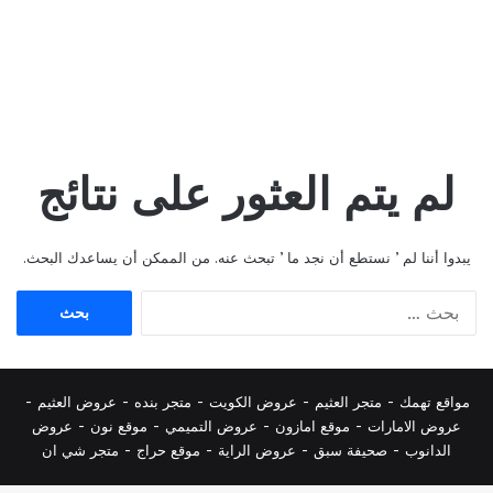
لم يتم العثور على نتائج
يبدوا أننا لم ’ نستطع أن نجد ما ’ تبحث عنه. من الممكن أن يساعدك البحث.
البحث
عن:
مواقع تهمك -
متجر العثيم
-
عروض الكويت
-
متجر بنده
-
عروض العثيم
-
عروض الامارات
-
موقع امازون
-
عروض التميمي
-
م
وقع نون
-
عروض
الدانوب
-
صحيفة سبق
-
عروض الراية
-
موقع حراج
-
متجر شي ان