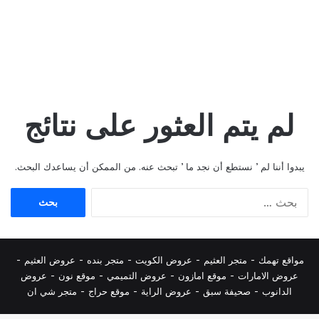
لم يتم العثور على نتائج
يبدوا أننا لم ’ نستطع أن نجد ما ’ تبحث عنه. من الممكن أن يساعدك البحث.
البحث
عن:
مواقع تهمك -
متجر العثيم
-
عروض الكويت
-
متجر بنده
-
عروض العثيم
-
عروض الامارات
-
موقع امازون
-
عروض التميمي
-
م
وقع نون
-
عروض
الدانوب
-
صحيفة سبق
-
عروض الراية
-
موقع حراج
-
متجر شي ان