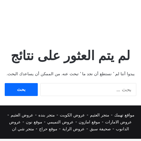
لم يتم العثور على نتائج
يبدوا أننا لم ’ نستطع أن نجد ما ’ تبحث عنه. من الممكن أن يساعدك البحث.
البحث
عن:
مواقع تهمك -
متجر العثيم
-
عروض الكويت
-
متجر بنده
-
عروض العثيم
-
عروض الامارات
-
موقع امازون
-
عروض التميمي
-
م
وقع نون
-
عروض
الدانوب
-
صحيفة سبق
-
عروض الراية
-
موقع حراج
-
متجر شي ان