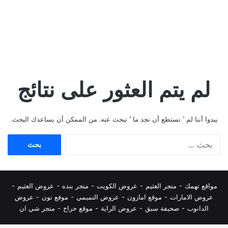
لم يتم العثور على نتائج
يبدوا أننا لم ’ نستطع أن نجد ما ’ تبحث عنه. من الممكن أن يساعدك البحث.
البحث
عن:
مواقع تهمك -
متجر العثيم
-
عروض الكويت
-
متجر بنده
-
عروض العثيم
-
عروض الامارات
-
موقع امازون
-
عروض التميمي
-
م
وقع نون
-
عروض
الدانوب
-
صحيفة سبق
-
عروض الراية
-
موقع حراج
-
متجر شي ان