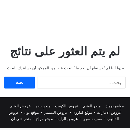
لم يتم العثور على نتائج
يبدوا أننا لم ’ نستطع أن نجد ما ’ تبحث عنه. من الممكن أن يساعدك البحث.
البحث
عن:
مواقع تهمك -
متجر العثيم
-
عروض الكويت
-
متجر بنده
-
عروض العثيم
-
عروض الامارات
-
موقع امازون
-
عروض التميمي
-
م
وقع نون
-
عروض
الدانوب
-
صحيفة سبق
-
عروض الراية
-
موقع حراج
-
متجر شي ان