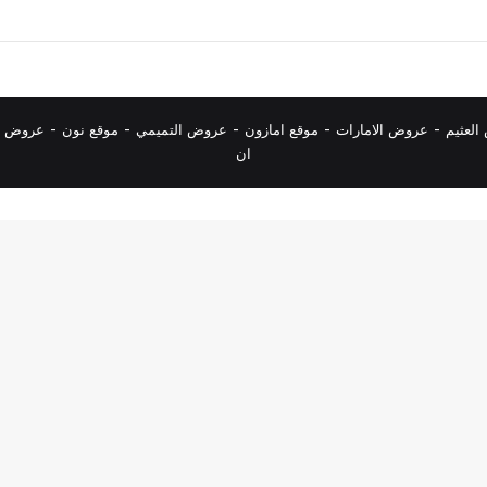
لعثيم
-
عروض الامارات
-
موقع امازون
-
عروض التميمي
-
م
وقع نون
-
عروض ا
ان