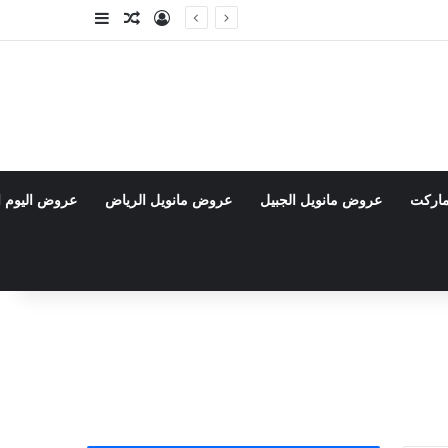
تسجيل الدخول
مقال عشوائي
إضافة عمود جا
ماركت
عروض مانويل الجبيل
عروض مانويل الرياض
عروض اليوم ا