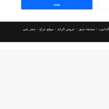
البحث
عن:
لدانوب
-
صحيفة سبق
-
عروض الراية
-
موقع حراج
-
متجر شي