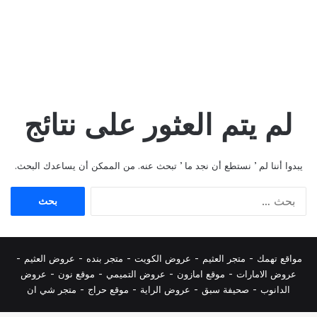
لم يتم العثور على نتائج
يبدوا أننا لم ’ نستطع أن نجد ما ’ تبحث عنه. من الممكن أن يساعدك البحث.
البحث
عن:
مواقع تهمك -
متجر العثيم
-
عروض الكويت
-
متجر بنده
-
عروض العثيم
-
عروض الامارات
-
موقع امازون
-
عروض التميمي
-
م
وقع نون
-
عروض
الدانوب
-
صحيفة سبق
-
عروض الراية
-
موقع حراج
-
متجر شي ان