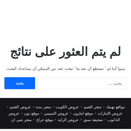
لم يتم العثور على نتائج
يبدوا أننا لم ’ نستطع أن نجد ما ’ تبحث عنه. من الممكن أن يساعدك البحث.
البحث
عن:
مواقع تهمك -
متجر العثيم
-
عروض الكويت
-
متجر بنده
-
عروض العثيم
-
عروض الامارات
-
موقع امازون
-
عروض التميمي
-
م
وقع نون
-
عروض
الدانوب
-
صحيفة سبق
-
عروض الراية
-
موقع حراج
-
متجر شي ان