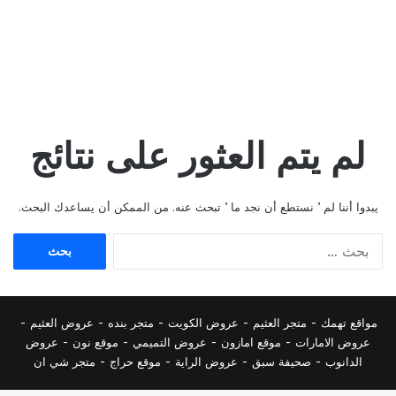
لم يتم العثور على نتائج
يبدوا أننا لم ’ نستطع أن نجد ما ’ تبحث عنه. من الممكن أن يساعدك البحث.
البحث
عن:
مواقع تهمك -
متجر العثيم
-
عروض الكويت
-
متجر بنده
-
عروض العثيم
-
عروض الامارات
-
موقع امازون
-
عروض التميمي
-
م
وقع نون
-
عروض
الدانوب
-
صحيفة سبق
-
عروض الراية
-
موقع حراج
-
متجر شي ان