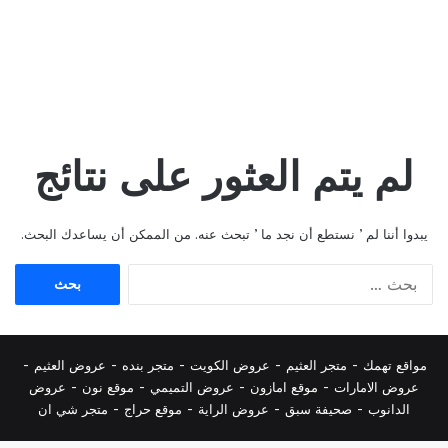
لم يتم العثور على نتائج
يبدوا أننا لم ’ نستطع أن نجد ما ’ تبحث عنه. من الممكن أن يساعدك البحث.
البحث
عن:
مواقع تهمك -
متجر العثيم
-
عروض الكويت
-
متجر بنده
-
عروض العثيم
-
عروض الامارات
-
موقع امازون
-
عروض التميمي
-
م
وقع نون
-
عروض
الدانوب
-
صحيفة سبق
-
عروض الراية
-
موقع حراج
-
متجر شي ان