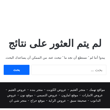
لم يتم العثور على نتائج
يبدوا أننا لم ’ نستطع أن نجد ما ’ تبحث عنه. من الممكن أن يساعدك البحث.
البحث
عن:
مواقع تهمك -
متجر العثيم
-
عروض الكويت
-
متجر بنده
-
عروض العثيم
-
عروض الامارات
-
موقع امازون
-
عروض التميمي
-
م
وقع نون
-
عروض
الدانوب
-
صحيفة سبق
-
عروض الراية
-
موقع حراج
-
متجر شي ان