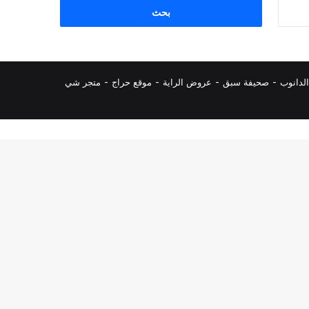
البحث
عن:
لدانوب
-
صحيفة سبق
-
عروض الراية
-
موقع حراج
-
متجر شي