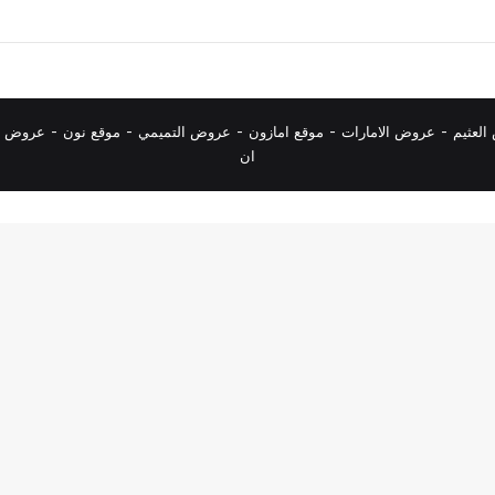
لعثيم
-
عروض الامارات
-
موقع امازون
-
عروض التميمي
-
م
وقع نون
-
عروض ا
ان