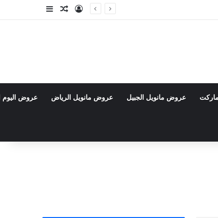
تسجيل الدخول
مقال عشوائي
إضافة عمود جا
ماركت
عروض مانويل الجبيل
عروض مانويل الرياض
عروض اليوم ا