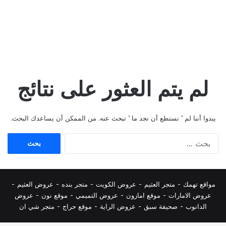
لم يتم العثور على نتائج
يبدوا أننا لم ’ نستطع أن نجد ما ’ تبحث عنه. من الممكن أن يساعدك البحث.
البحث
عن:
مواقع تهمك -
متجر العثيم
-
عروض الكويت
-
متجر بنده
-
عروض العثيم
-
عروض الامارات
-
موقع امازون
-
عروض التميمي
-
م
وقع نون
-
عروض
الدانوب
-
صحيفة سبق
-
عروض الراية
-
موقع حراج
-
متجر شي ان