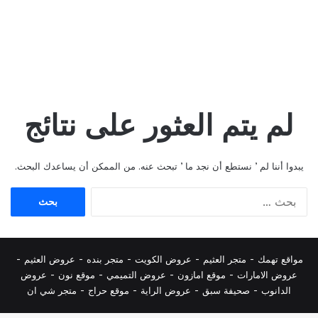
لم يتم العثور على نتائج
يبدوا أننا لم ’ نستطع أن نجد ما ’ تبحث عنه. من الممكن أن يساعدك البحث.
البحث
عن:
مواقع تهمك -
متجر العثيم
-
عروض الكويت
-
متجر بنده
-
عروض العثيم
-
عروض الامارات
-
موقع امازون
-
عروض التميمي
-
م
وقع نون
-
عروض
الدانوب
-
صحيفة سبق
-
عروض الراية
-
موقع حراج
-
متجر شي ان