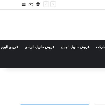
تسجيل الدخول
مقال عشوائي
إضافة عمود جا
ماركت
عروض مانويل الجبيل
عروض مانويل الرياض
عروض اليوم ا