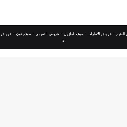
لعثيم
-
عروض الامارات
-
موقع امازون
-
عروض التميمي
-
م
وقع نون
-
عروض ا
ان