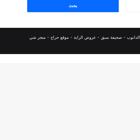
البحث
عن:
لدانوب
-
صحيفة سبق
-
عروض الراية
-
موقع حراج
-
متجر شي