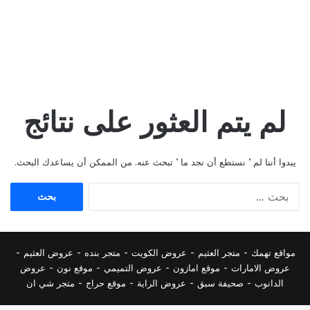
لم يتم العثور على نتائج
يبدوا أننا لم ’ نستطع أن نجد ما ’ تبحث عنه. من الممكن أن يساعدك البحث.
البحث
عن:
مواقع تهمك -
متجر العثيم
-
عروض الكويت
-
متجر بنده
-
عروض العثيم
-
عروض الامارات
-
موقع امازون
-
عروض التميمي
-
م
وقع نون
-
عروض
الدانوب
-
صحيفة سبق
-
عروض الراية
-
موقع حراج
-
متجر شي ان