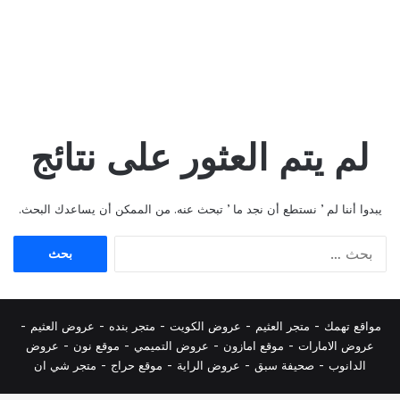
لم يتم العثور على نتائج
يبدوا أننا لم ’ نستطع أن نجد ما ’ تبحث عنه. من الممكن أن يساعدك البحث.
البحث
عن:
مواقع تهمك -
متجر العثيم
-
عروض الكويت
-
متجر بنده
-
عروض العثيم
-
عروض الامارات
-
موقع امازون
-
عروض التميمي
-
م
وقع نون
-
عروض
الدانوب
-
صحيفة سبق
-
عروض الراية
-
موقع حراج
-
متجر شي ان