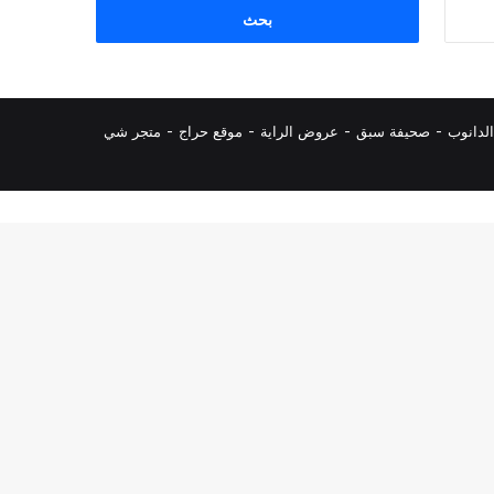
البحث
عن:
لدانوب
-
صحيفة سبق
-
عروض الراية
-
موقع حراج
-
متجر شي