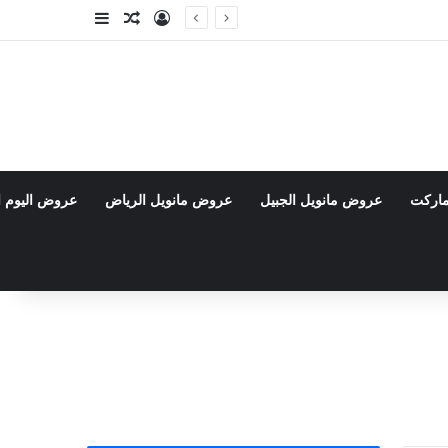
تسجيل الدخول
مقال عشوائي
إضافة عمود جا
ماركت
عروض مانويل الجبيل
عروض مانويل الرياض
عروض اليوم ا