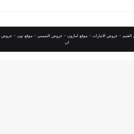
لعثيم
-
عروض الامارات
-
موقع امازون
-
عروض التميمي
-
م
وقع نون
-
عروض ا
ان