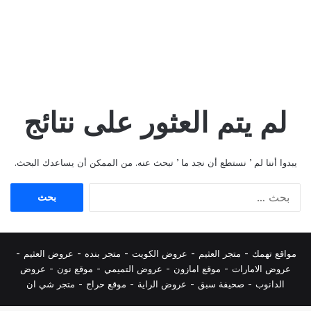
لم يتم العثور على نتائج
يبدوا أننا لم ’ نستطع أن نجد ما ’ تبحث عنه. من الممكن أن يساعدك البحث.
البحث
عن:
مواقع تهمك -
متجر العثيم
-
عروض الكويت
-
متجر بنده
-
عروض العثيم
-
عروض الامارات
-
موقع امازون
-
عروض التميمي
-
م
وقع نون
-
عروض
الدانوب
-
صحيفة سبق
-
عروض الراية
-
موقع حراج
-
متجر شي ان