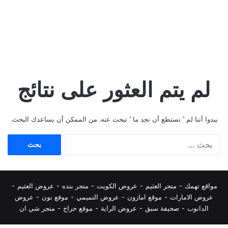
لم يتم العثور على نتائج
يبدوا أننا لم ’ نستطع أن نجد ما ’ تبحث عنه. من الممكن أن يساعدك البحث.
البحث
عن:
مواقع تهمك -
متجر العثيم
-
عروض الكويت
-
متجر بنده
-
عروض العثيم
-
عروض الامارات
-
موقع امازون
-
عروض التميمي
-
م
وقع نون
-
عروض
الدانوب
-
صحيفة سبق
-
عروض الراية
-
موقع حراج
-
متجر شي ان