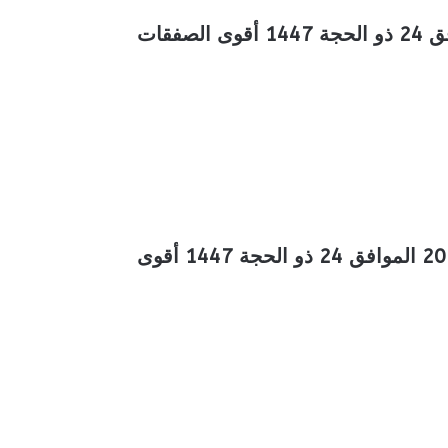
عروض بن داود خميس مشيط الأسبوعية 10 يونيو 2026 الموافق 24 ذو الحجة 1447 أقوى