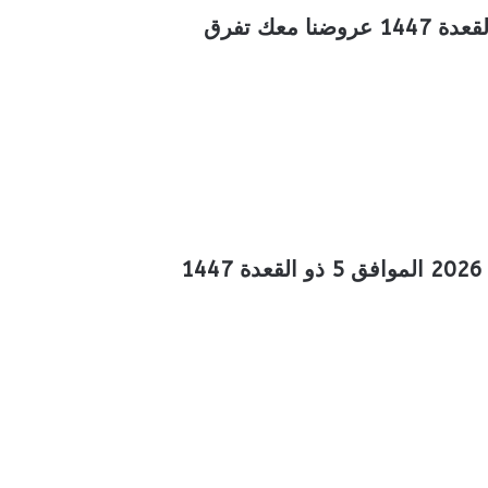
عروض التميمي الرياض والقصيم الأسبوعية 22 ابريل 2026 الموافق 5 ذو القعدة 1447