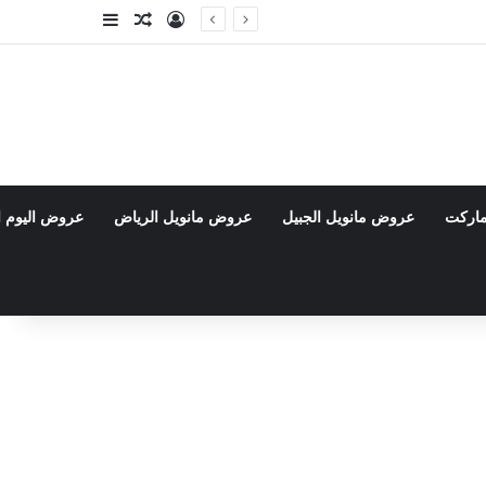
تسجيل الدخول
مقال عشوائي
إضافة عمود جا
ماركت
عروض مانويل الجبيل
عروض مانويل الرياض
عروض اليوم ا