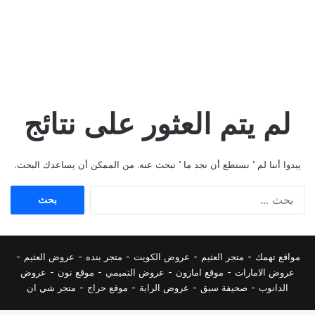
لم يتم العثور على نتائج
يبدوا أننا لم ’ نستطع أن نجد ما ’ تبحث عنه. من الممكن أن يساعدك البحث.
البحث
عن:
مواقع تهمك -
متجر العثيم
-
عروض الكويت
-
متجر بنده
-
عروض العثيم
-
عروض الامارات
-
موقع امازون
-
عروض التميمي
-
م
وقع نون
-
عروض
الدانوب
-
صحيفة سبق
-
عروض الراية
-
موقع حراج
-
متجر شي ان