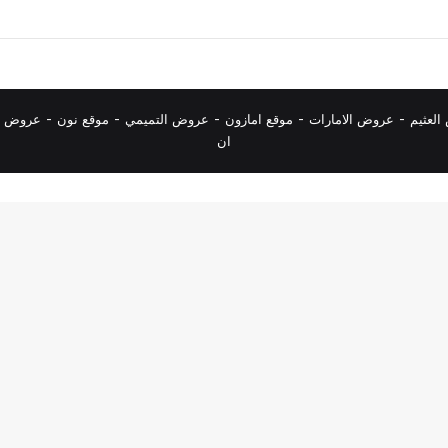
لعثيم
-
عروض الامارات
-
موقع امازون
-
عروض التميمي
-
م
وقع نون
-
عروض ا
ان