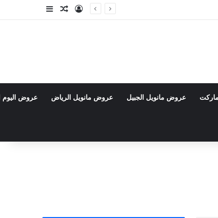
تسجيل الدخول
مقال عشوائي
إضافة عمود جا
ماركت
عروض مانويل الجبيل
عروض مانويل الرياض
عروض اليوم ا