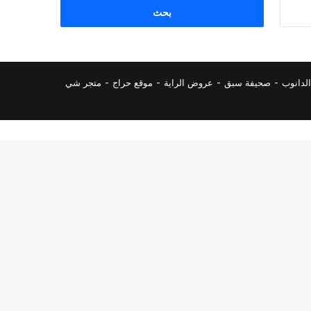
البحث
عن:
لدانوب
-
صحيفة سبق
-
عروض الراية
-
موقع حراج
-
متجر شي