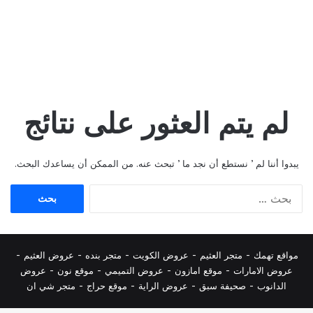
لم يتم العثور على نتائج
يبدوا أننا لم ’ نستطع أن نجد ما ’ تبحث عنه. من الممكن أن يساعدك البحث.
البحث
عن:
مواقع تهمك -
متجر العثيم
-
عروض الكويت
-
متجر بنده
-
عروض العثيم
-
عروض الامارات
-
موقع امازون
-
عروض التميمي
-
م
وقع نون
-
عروض
الدانوب
-
صحيفة سبق
-
عروض الراية
-
موقع حراج
-
متجر شي ان