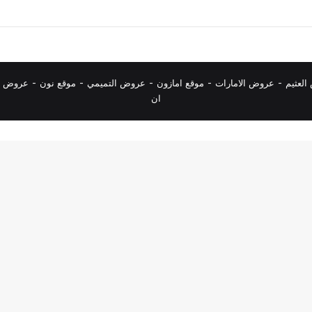
لعثيم
-
عروض الامارات
-
موقع امازون
-
عروض التميمي
-
م
وقع نون
-
عروض ا
ان