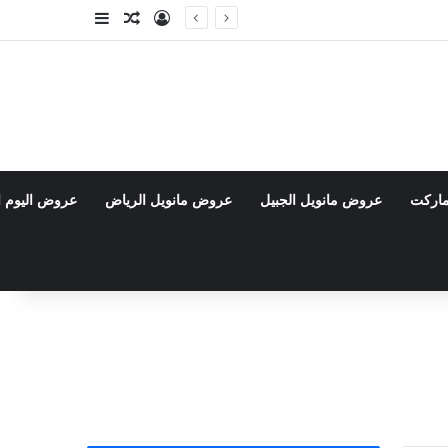
تسجيل الدخول
مقال عشوائي
إضافة عمود جا
ماركت
عروض مانويل الجبيل
عروض مانويل الرياض
عروض اليوم ا