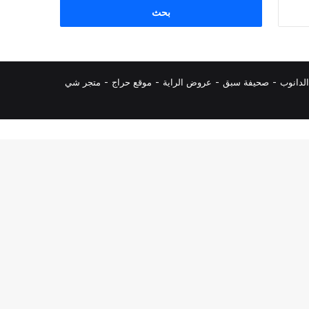
البحث
عن:
لدانوب
-
صحيفة سبق
-
عروض الراية
-
موقع حراج
-
متجر شي