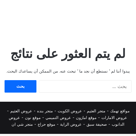
لم يتم العثور على نتائج
يبدوا أننا لم ’ نستطع أن نجد ما ’ تبحث عنه. من الممكن أن يساعدك البحث.
البحث
عن:
مواقع تهمك -
متجر العثيم
-
عروض الكويت
-
متجر بنده
-
عروض العثيم
-
عروض الامارات
-
موقع امازون
-
عروض التميمي
-
م
وقع نون
-
عروض
الدانوب
-
صحيفة سبق
-
عروض الراية
-
موقع حراج
-
متجر شي ان