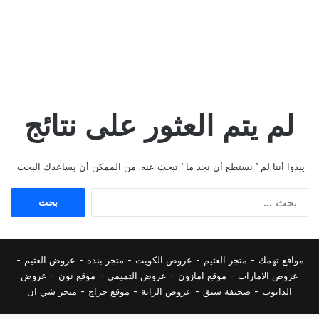
لم يتم العثور على نتائج
يبدوا أننا لم ’ نستطع أن نجد ما ’ تبحث عنه. من الممكن أن يساعدك البحث.
البحث
عن:
مواقع تهمك -
متجر العثيم
-
عروض الكويت
-
متجر بنده
-
عروض العثيم
-
عروض الامارات
-
موقع امازون
-
عروض التميمي
-
م
وقع نون
-
عروض
الدانوب
-
صحيفة سبق
-
عروض الراية
-
موقع حراج
-
متجر شي ان